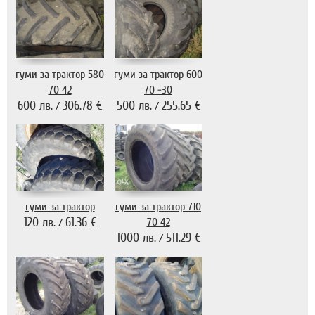
гуми за трактор 580
гуми за трактор 600
70 42
70 -30
600 лв.
306.78 €
500 лв.
255.65 €
/
/
гуми за трактор 710
гуми за трактор
120 лв.
61.36 €
70 42
/
1000 лв.
511.29 €
/