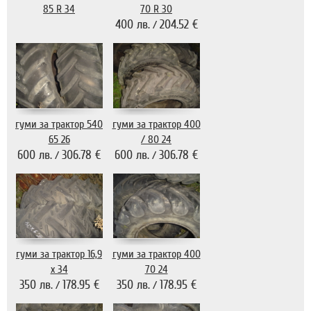
85 R 34
70 R 30
400 лв.
204.52 €
/
гуми за трактор 540
гуми за трактор 400
65 26
/ 80 24
600 лв.
306.78 €
600 лв.
306.78 €
/
/
гуми за трактор 16,9
гуми за трактор 400
х 34
70 24
350 лв.
178.95 €
350 лв.
178.95 €
/
/