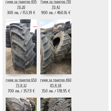
гуми за трактор 405
Гуми за трактор 710
70 20
70 42
300 лв.
153.39 €
900 лв.
460.16 €
/
/
гуми за трактор 650
гуми за трактор 460
75 R 32
85 R 38
700 лв.
357.9 €
350 лв.
178.95 €
/
/