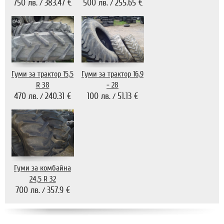
750 лв.
383.47 €
500 лв.
255.65 €
/
/
Гуми за трактор 15,5
Гуми за трактор 16,9
R 38
- 28
470 лв.
240.31 €
100 лв.
51.13 €
/
/
Гуми за комбайна
24,5 R 32
700 лв.
357.9 €
/