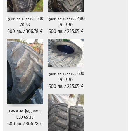
гуми за трактор 580
гуми за трактор 480
70 38
70 R 30
600 лв.
306.78 €
500 лв.
255.65 €
/
/
гуми за тркатор 600
70 R 30
500 лв.
255.65 €
/
гуми за фадрома
650 65 38
600 лв.
306.78 €
/